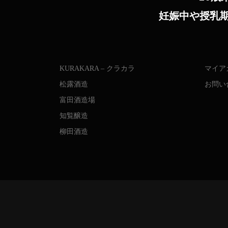
妊娠中や授乳
KURAKARA – クラカラ
マイア
松露酒造
お問い
富田酒造場
知覧醸造
柳田酒造