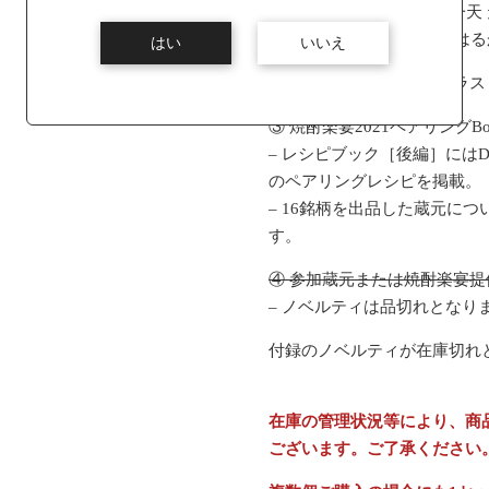
・佐藤焼酎製造場 – 星河一天
・白石酒造 – 天狗櫻 べには
はい
いいえ
② 焼酎楽宴オリジナルグラス ×
③ 焼酎楽宴2021ペアリングB
– レシピブック［後編］にはD
のペアリングレシピを掲載。
– 16銘柄を出品した蔵元に
す。
④ 参加蔵元または焼酎楽宴提
– ノベルティは品切れとなり
付録のノベルティが在庫切れ
在庫の管理状況等により、商
ございます。ご了承ください