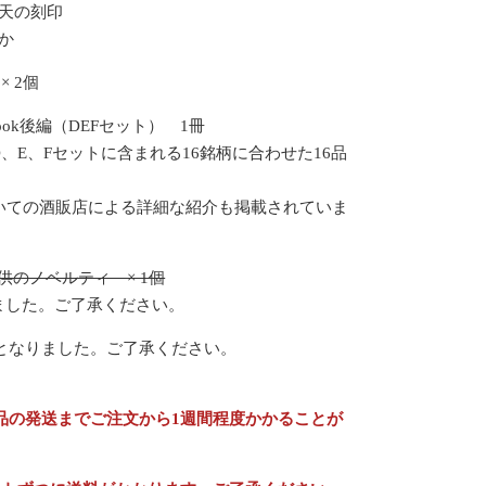
 天の刻印
るか
 2個
ook後編（DEFセット） 1冊
、E、Fセットに含まれる16銘柄に合わせた16品
ついての酒販店による詳細な紹介も掲載されていま
供のノベルティ × 1個
ました。ご了承ください。
となりました。ご了承ください。
品の発送までご注文から1週間程度かかることが
。