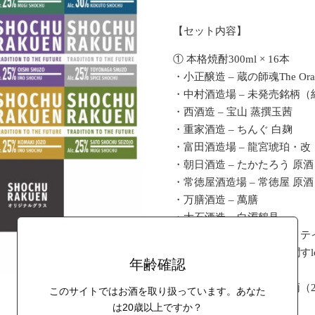
【セット内容】
① 本格焼酎300ml × 16本
・小正醸造 – 蔵の師魂The Oran
・中村酒造場 – 未発売銘柄（
・西酒造 – 宝山 蒸撰玉茜
・重家酒造 – ちんぐ 白麹
・富田酒造場 – 龍宮琥珀・改
・朝日酒造 – たかたろう 原酒
・常徳屋酒造場 – 常徳屋 原
・万膳酒造 – 萬膳
・大石酒造 – 白濁鶴見
・豊永酒造 – カルダモン・テ
・渡邊酒造場 – 朗らかに潤すlog
年齢確認
・藤居醸造 – 麦波
・五島灘酒造 – 未発売銘柄（
このサイトではお酒を取り扱っています。あなた
・小牧醸造 – 小牧JOY
は20歳以上ですか？