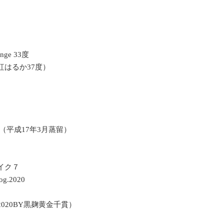
ge 33度
紅はるか37度）
酒（平成17年3月蒸留）
イク７
.2020
2020BY黒麹黄金千貫）