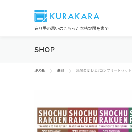
コ
ン
テ
ン
造り手の思いのこもった本格焼酎を家で
ツ
へ
ス
SHOP
キ
ッ
プ
HOME
商品
焼酎楽宴 D,E,Fコンプリートセット