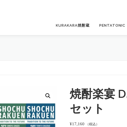
KURAKARA焼酎蔵
PENTATONIC
焼酎楽宴 D
セット
¥
17,160
（税込）